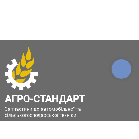
КНОПКА
ЗВ'ЯЗКУ
АГРО-СТАНДАРТ
Запчастини до автомобільної та
сільськогосподарської техніки
49051, Україна, м.Дніпро, вул. Дніпросталівська
(Вінокурова), 11