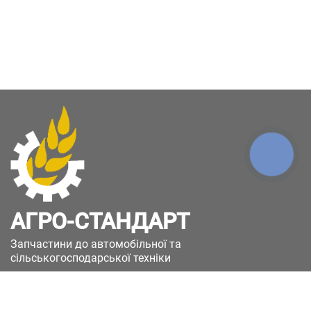
КНОПКА
ЗВ'ЯЗКУ
АГРО-СТАНДАРТ
Запчастини до автомобільної та
сільськогосподарської техніки
49051, Україна, м.Дніпро, вул. Дніпросталівська
(Вінокурова), 11