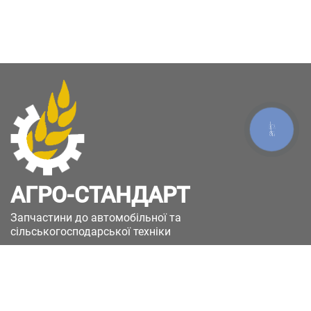
КНОПКА
ЗВ'ЯЗКУ
АГРО-СТАНДАРТ
Запчастини до автомобільної та
сільськогосподарської техніки
49051, Україна, м.Дніпро, вул. Дніпросталівська
(Вінокурова), 11
+380(67)885-90-50
+380(50)658-85-90