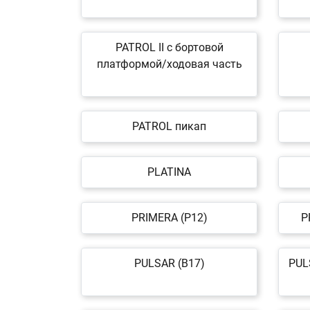
PATROL II c бортовой
платформой/ходовая часть
PATROL пикап
PLATINA
PRIMERA (P12)
P
PULSAR (B17)
PUL