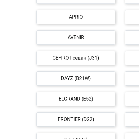
APRIO
AVENIR
CEFIRO I седан (J31)
DAYZ (B21W)
ELGRAND (E52)
FRONTIER (D22)