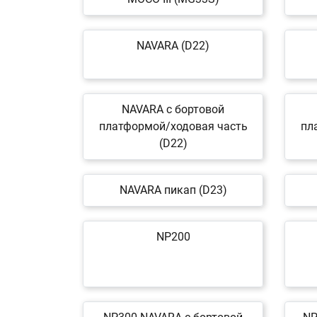
NAVARA (D22)
NAVARA c бортовой
платформой/ходовая часть
пл
(D22)
NAVARA пикап (D23)
NP200