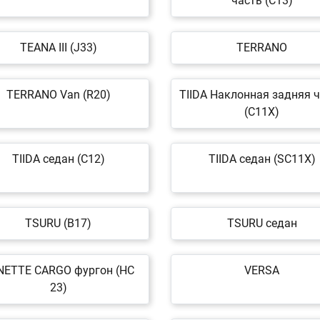
часть (C13)
TEANA III (J33)
TERRANO
TERRANO Van (R20)
TIIDA Наклонная задняя 
(C11X)
TIIDA седан (C12)
TIIDA седан (SC11X)
TSURU (B17)
TSURU седан
NETTE CARGO фургон (HC
VERSA
23)