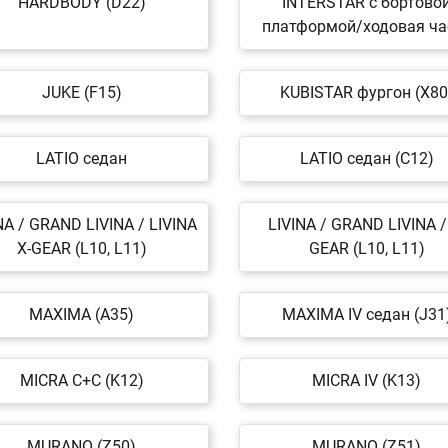
HARDBODY (D22)
INTERSTAR c бортово
платформой/ходовая ча
JUKE (F15)
KUBISTAR фургон (X80
LATIO седан
LATIO седан (C12)
NA / GRAND LIVINA / LIVINA
LIVINA / GRAND LIVINA /
X-GEAR (L10, L11)
GEAR (L10, L11)
MAXIMA (A35)
MAXIMA IV седан (J31
MICRA C+C (K12)
MICRA IV (K13)
MURANO (Z50)
MURANO (Z51)