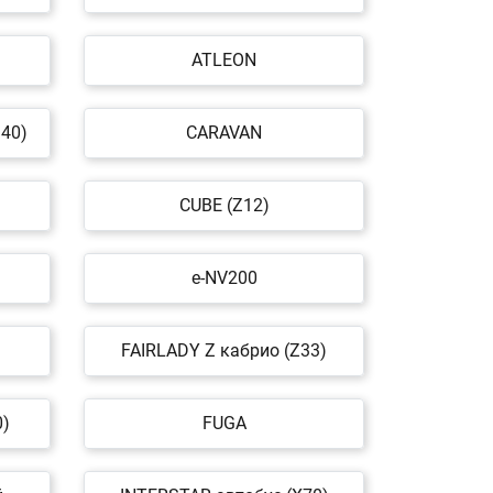
ATLEON
40)
CARAVAN
CUBE (Z12)
e-NV200
FAIRLADY Z кабрио (Z33)
0)
FUGA