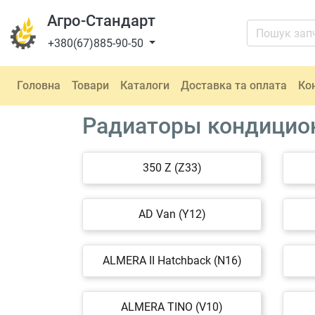
Агро-Стандарт
+380(67)885-90-50
Головна
Товари
Каталоги
Доставка та оплата
Ко
Радиаторы кондицион
350 Z (Z33)
AD Van (Y12)
ALMERA II Hatchback (N16)
ALMERA TINO (V10)