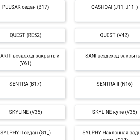
PULSAR седан (B17)
QASHQAI (J11, J11_)
QUEST (RE52)
QUEST (V42)
ARI II вездеход закрытый
SANI вездеход закрыт
(Y61)
SENTRA (B17)
SENTRA II (N16)
SKYLINE (V35)
SKYLINE купе (V35)
SYLPHY II седан (G1_)
SYLPHY Наклонная зад