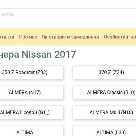
нтакти
Про нас
Як створити замовлення
Особистий ка
ера Nissan 2017
350 Z Roadster (Z33)
370 Z (Z34)
ALMERA (N17)
ALMERA Classic (B10)
ALMERA II седан (G1_)
ALMERA Mk II (N16)
ALTIMA
ALTIMA (L33)