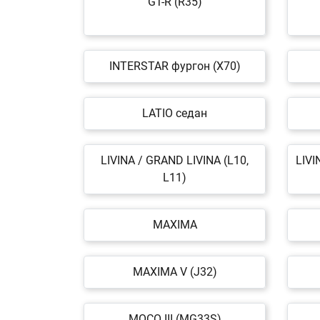
GT-R (R35)
INTERSTAR фургон (X70)
LATIO седан
LIVINA / GRAND LIVINA (L10,
LIVI
L11)
MAXIMA
MAXIMA V (J32)
MOCO III (MG33S)