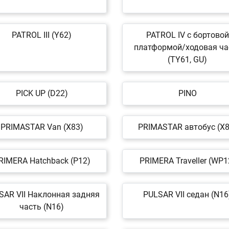
PATROL III (Y62)
PATROL IV c бортовой
платформой/ходовая ча
(TY61, GU)
PICK UP (D22)
PINO
PRIMASTAR Van (X83)
PRIMASTAR автобус (X8
RIMERA Hatchback (P12)
PRIMERA Traveller (WP1
SAR VII Наклонная задняя
PULSAR VII седан (N16
часть (N16)