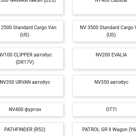
300 NAVARA пикап (D23)
NT400 Cabstar
 2500 Standard Cargo Van
NV 3500 Standard Cargo 
(US)
(US)
NV100 CLIPPER автобус
NV200 EVALIA
(DR17V)
NV350 URVAN автобус
NV350 автобус
NV400 фургон
OTTI
PATHFINDER (R52)
PATROL GR II Wagon (Y6