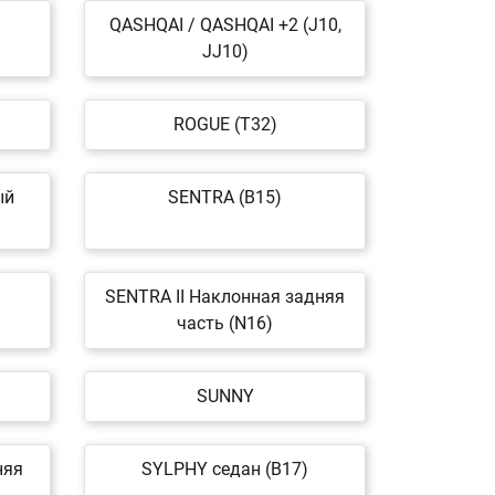
QASHQAI / QASHQAI +2 (J10,
JJ10)
ROGUE (T32)
ый
SENTRA (B15)
SENTRA II Наклонная задняя
часть (N16)
SUNNY
няя
SYLPHY седан (B17)