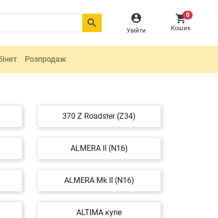
0



Кошик
Увійти
бінет
Розпродаж
370 Z Roadster (Z34)
ALMERA II (N16)
ALMERA Mk II (N16)
ALTIMA купе