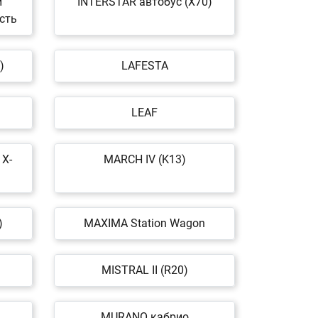
й
INTERSTAR автобус (X70)
сть
)
LAFESTA
LEAF
 X-
MARCH IV (K13)
)
MAXIMA Station Wagon
MISTRAL II (R20)
MURANO кабрио