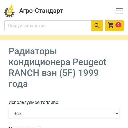
Агро-Стандарт


0
Радиаторы
кондиционера Peugeot
RANCH вэн (5F) 1999
года
Используемое топливо: