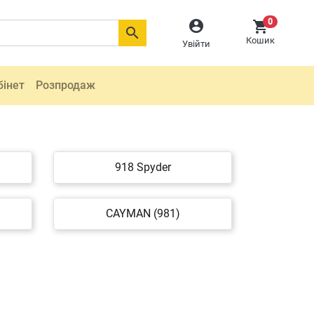
0



Кошик
Увійти
бінет
Розпродаж
918 Spyder
CAYMAN (981)