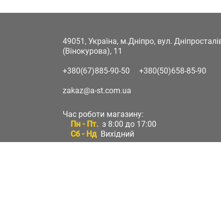
49051, Україна, м.Дніпро, вул. Дніпростал
(Вінокурова), 11
+380(67)885-90-50
+380(50)658-85-90
zakaz@a-st.com.ua
Час роботи магазину:
Пн - Пт.
з 8:00 до 17:00
Сб - Нд
Вихідний
Час роботи підтримки:
Пн - Пт:
з 8:00 до 17:00
Сб - Нд:
Вихідний
Зворотній зв'язок