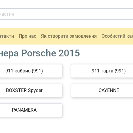
нтакти
Про нас
Як створити замовлення
Особистий ка
ера Porsche 2015
911 кабрио (991)
911 тарга (991)
BOXSTER Spyder
CAYENNE
PANAMERA