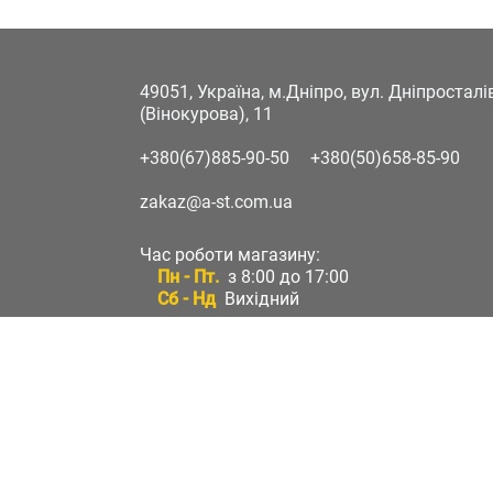
49051, Україна, м.Дніпро, вул. Дніпростал
(Вінокурова), 11
+380(67)885-90-50
+380(50)658-85-90
zakaz@a-st.com.ua
Час роботи магазину:
Пн - Пт.
з 8:00 до 17:00
Сб - Нд
Вихідний
Час роботи підтримки:
Пн - Пт:
з 8:00 до 17:00
Сб - Нд:
Вихідний
Зворотній зв'язок