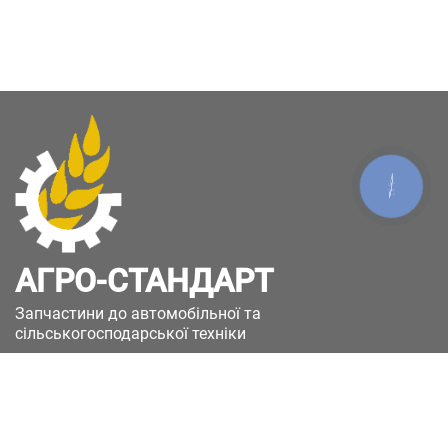
КНОПКА
ЗВ'ЯЗКУ
АГРО-СТАНДАРТ
Запчастини до автомобільної та
сільськогосподарської техніки
49051, Україна, м.Дніпро, вул. Дніпросталівська
(Вінокурова), 11
+380(67)885-90-50
+380(50)658-85-90