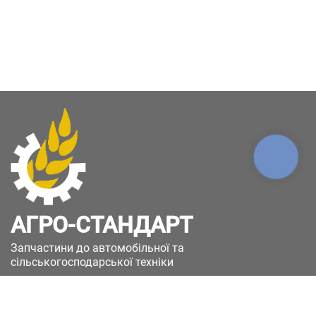
КНОПКА
ЗВ'ЯЗКУ
АГРО-СТАНДАРТ
Запчастини до автомобільної та
сільськогосподарської техніки
49051, Україна, м.Дніпро, вул. Дніпросталівська
(Вінокурова), 11