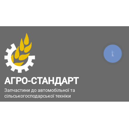
КНОПКА
ЗВ'ЯЗКУ
АГРО-СТАНДАРТ
Запчастини до автомобільної та
сільськогосподарської техніки
49051, Україна, м.Дніпро, вул. Дніпросталівська
(Вінокурова), 11
+380(67)885-90-50
+380(50)658-85-90