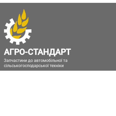
АГРО-СТАНДАРТ
Запчастини до автомобільної та
сільськогосподарської техніки
49051, Україна, м.Дніпро, вул. Дніпросталівська
(Вінокурова), 11
+380(67)885-90-50
+380(50)658-85-90
zakaz@a-st.com.ua
Час роботи магазину: