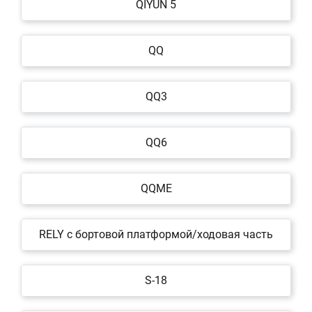
QIYUN 5
QQ
QQ3
QQ6
QQME
RELY c бортовой платформой/ходовая часть
S-18