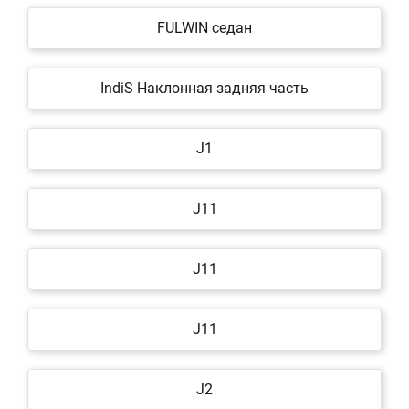
FULWIN седан
IndiS Наклонная задняя часть
J1
J11
J11
J11
J2