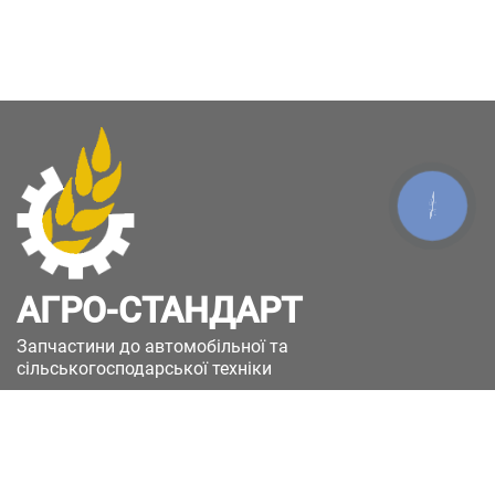
КНОПКА
ЗВ'ЯЗКУ
АГРО-СТАНДАРТ
Запчастини до автомобільної та
сільськогосподарської техніки
49051, Україна, м.Дніпро, вул. Дніпросталівська
(Вінокурова), 11
+380(67)885-90-50
+380(50)658-85-90