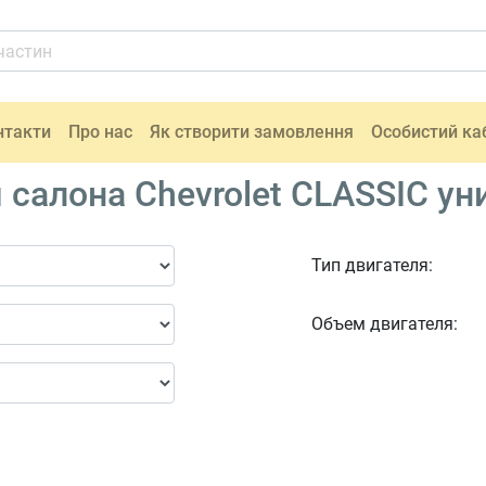
нтакти
Про нас
Як створити замовлення
Особистий ка
салона Chevrolet CLASSIC ун
Тип двигателя:
Объем двигателя: