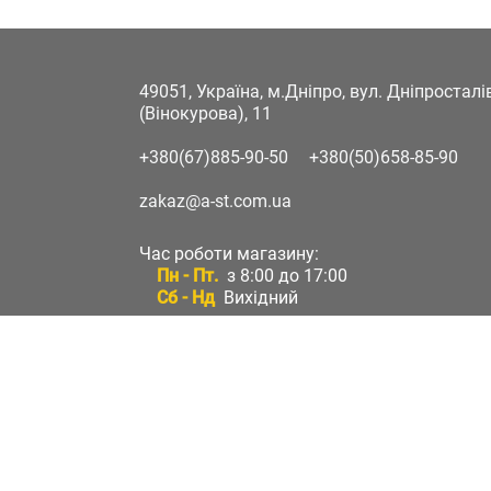
49051, Україна, м.Дніпро, вул. Дніпростал
(Вінокурова), 11
+380(67)885-90-50
+380(50)658-85-90
zakaz@a-st.com.ua
Час роботи магазину:
Пн - Пт.
з 8:00 до 17:00
Сб - Нд
Вихідний
Час роботи підтримки:
Пн - Пт:
з 8:00 до 17:00
Сб - Нд:
Вихідний
Зворотній зв'язок