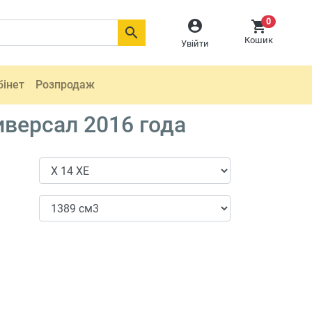
0



Кошик
Увійти
бінет
Розпродаж
иверсал 2016 года