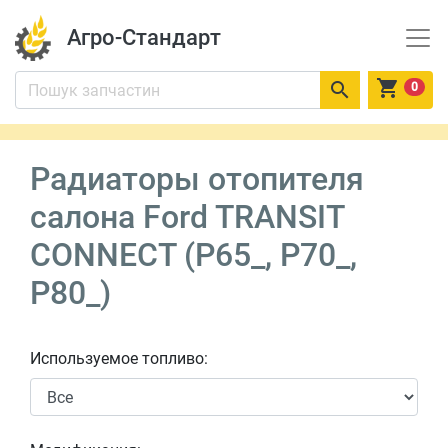
Агро-Стандарт


0
Радиаторы отопителя
салона Ford TRANSIT
CONNECT (P65_, P70_,
P80_)
Используемое топливо: