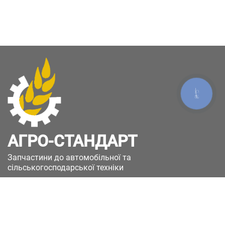
КНОПКА
ЗВ'ЯЗКУ
АГРО-СТАНДАРТ
Запчастини до автомобільної та
сільськогосподарської техніки
49051, Україна, м.Дніпро, вул. Дніпросталівська
(Вінокурова), 11
+380(67)885-90-50
+380(50)658-85-90