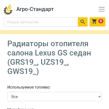
Агро-Стандарт


0
Радиаторы отопителя
салона Lexus GS седан
(GRS19_, UZS19_,
GWS19_)
Используемое топливо: