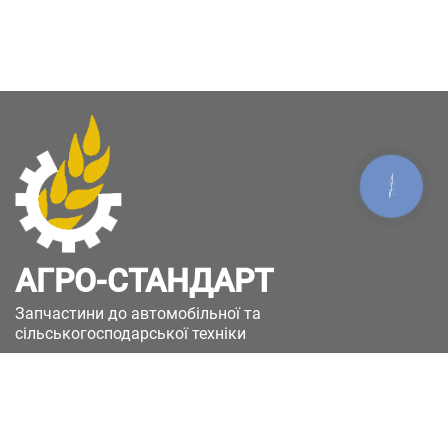
КНОПКА
ЗВ'ЯЗКУ
АГРО-СТАНДАРТ
Запчастини до автомобільної та
сільськогосподарської техніки
49051, Україна, м.Дніпро, вул. Дніпросталівська
(Вінокурова), 11
+380(67)885-90-50
+380(50)658-85-90