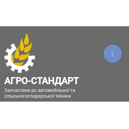
КНОПКА
ЗВ'ЯЗКУ
АГРО-СТАНДАРТ
Запчастини до автомобільної та
сільськогосподарської техніки
49051, Україна, м.Дніпро, вул. Дніпросталівська
(Вінокурова), 11
+380(67)885-90-50
+380(50)658-85-90