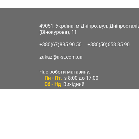
49051, Україна, м.Дніпро, вул. Дніпростал
(Вінокурова), 11
+380(67)885-90-50
+380(50)658-85-90
zakaz@a-st.com.ua
Час роботи магазину:
Пн - Пт.
з 8:00 до 17:00
Сб - Нд
Вихідний
Час роботи підтримки:
Пн - Пт:
з 8:00 до 17:00
Сб - Нд:
Вихідний
Зворотній зв'язок