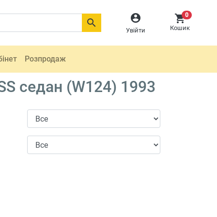
0



Кошик
Увійти
бінет
Розпродаж
SS седан (W124) 1993