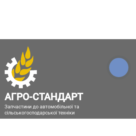
КНОПКА
ЗВ'ЯЗКУ
АГРО-СТАНДАРТ
Запчастини до автомобільної та
сільськогосподарської техніки
49051, Україна, м.Дніпро, вул. Дніпросталівська
(Вінокурова), 11