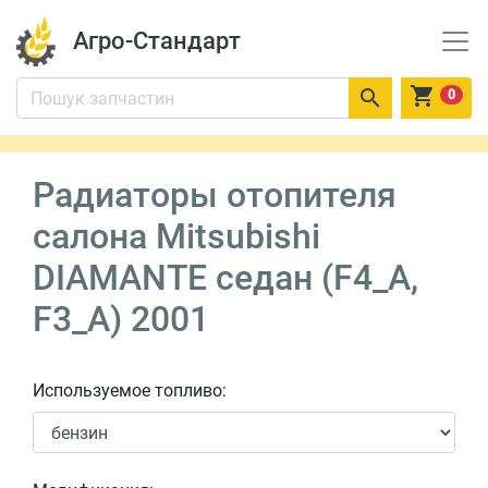
Агро-Стандарт


0
Радиаторы отопителя
салона Mitsubishi
DIAMANTE седан (F4_A,
F3_A) 2001
Используемое топливо: