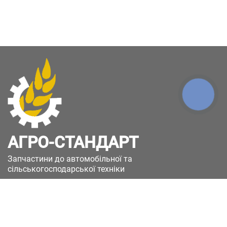
КНОПКА
ЗВ'ЯЗКУ
АГРО-СТАНДАРТ
Запчастини до автомобільної та
сільськогосподарської техніки
49051, Україна, м.Дніпро, вул. Дніпросталівська
(Вінокурова), 11
+380(67)885-90-50
+380(50)658-85-90