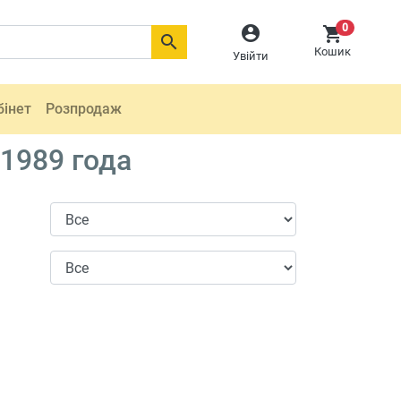
0



Кошик
Увійти
бінет
Розпродаж
 1989 года