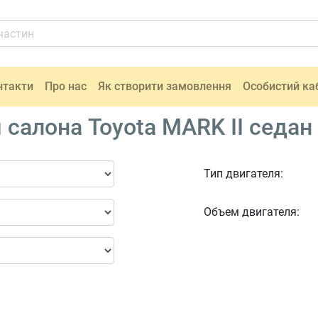
нтакти
Про нас
Як створити замовлення
Особистий ка
салона Toyota MARK II седан
Тип двигателя:
Объем двигателя: