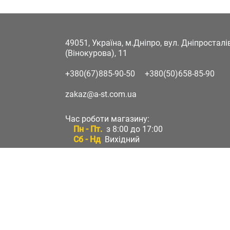
49051, Україна, м.Дніпро, вул. Дніпростал
(Вінокурова), 11
+380(67)885-90-50
+380(50)658-85-90
zakaz@a-st.com.ua
Час роботи магазину:
Пн - Пт.
з 8:00 до 17:00
Сб - Нд
Вихідний
Час роботи підтримки:
Пн - Пт:
з 8:00 до 17:00
Сб - Нд:
Вихідний
Зворотній зв'язок