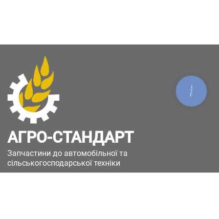
КНОПКА
ЗВ'ЯЗКУ
АГРО-СТАНДАРТ
Запчастини до автомобільної та
сільськогосподарської техніки
49051, Україна, м.Дніпро, вул. Дніпросталівська
(Вінокурова), 11
+380(67)885-90-50
+380(50)658-85-90