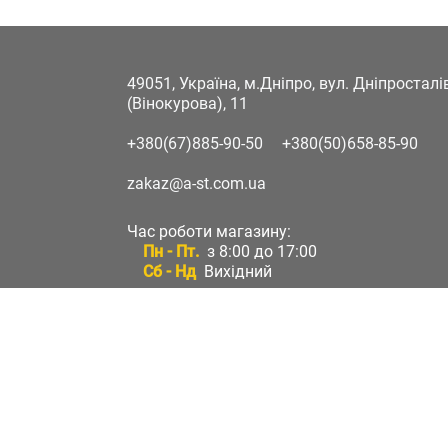
49051, Україна, м.Дніпро, вул. Дніпростал
(Вінокурова), 11
+380(67)885-90-50
+380(50)658-85-90
zakaz@a-st.com.ua
Час роботи магазину:
Пн - Пт.
з 8:00 до 17:00
Сб - Нд
Вихідний
Час роботи підтримки:
Пн - Пт:
з 8:00 до 17:00
Сб - Нд:
Вихідний
Зворотній зв'язок