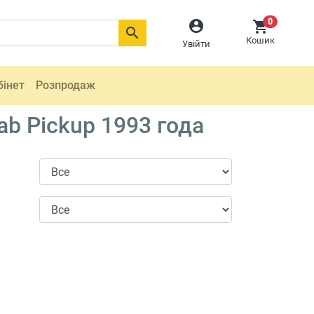
0



Кошик
Увійти
бінет
Розпродаж
b Pickup 1993 года