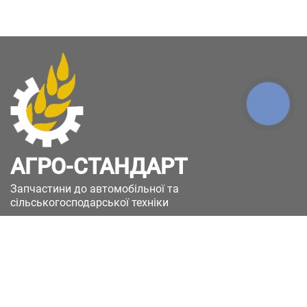
КНОПКА
ЗВ'ЯЗКУ
АГРО-СТАНДАРТ
Запчастини до автомобільної та
сільськогосподарської техніки
49051, Україна, м.Дніпро, вул. Дніпросталівська
(Вінокурова), 11
+380(67)885-90-50
+380(50)658-85-90
zakaz@a-st.com.ua