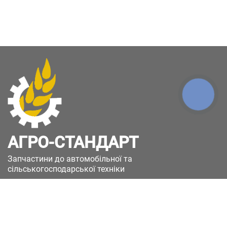
КНОПКА
ЗВ'ЯЗКУ
АГРО-СТАНДАРТ
Запчастини до автомобільної та
сільськогосподарської техніки
49051, Україна, м.Дніпро, вул. Дніпросталівська
(Вінокурова), 11
+380(67)885-90-50
+380(50)658-85-90