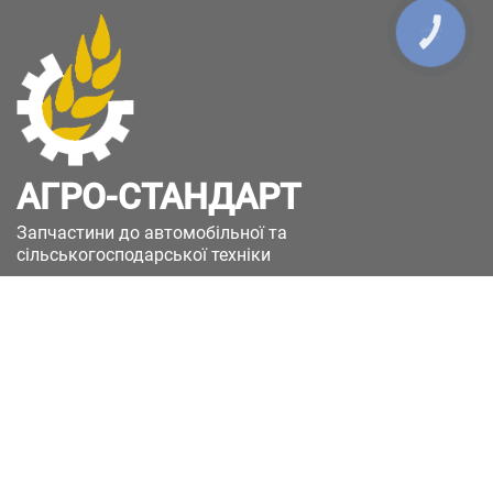
КНОПКА
ЗВ'ЯЗКУ
АГРО-СТАНДАРТ
Запчастини до автомобільної та
сільськогосподарської техніки
49051, Україна, м.Дніпро, вул. Дніпросталівська
(Вінокурова), 11
+380(67)885-90-50
+380(50)658-85-90
zakaz@a-st.com.ua
Час роботи магазину:
Пн - Пт.
з 8:00 до 17:00