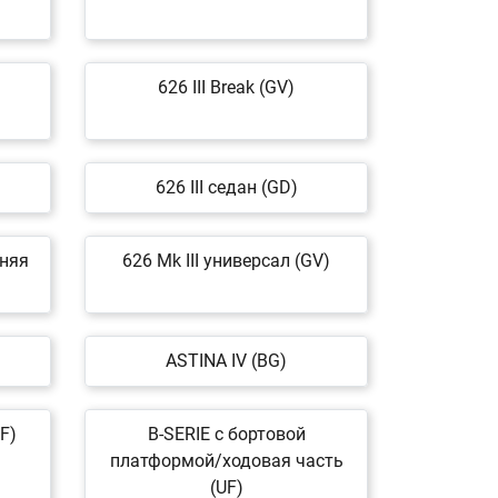
626 III Break (GV)
626 III седан (GD)
дняя
626 Mk III универсал (GV)
ASTINA IV (BG)
F)
B-SERIE c бортовой
платформой/ходовая часть
(UF)