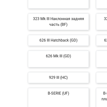
323 Mk III Наклонная задняя
3
часть (BF)
626 III Hatchback (GD)
6
626 Mk III (GD)
929 III (HC)
B-SERIE (UF)
B-
пл