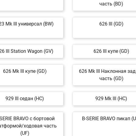
часть (BD)
23 Mk III универсал (BW)
626 III (GD)
26 III Station Wagon (GV)
626 III купе (GD)
626 Mk III купе (GD)
626 Mk III Наклонная за
часть (GD)
929 III седан (HC)
929 Mk III (HC)
SERIE BRAVO c бортовой
B-SERIE BRAVO пикап (U
атформой/ходовая часть
(UF)