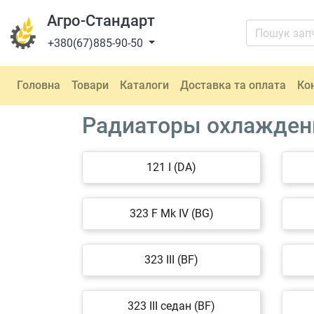
Агро-Стандарт
+380(67)885-90-50
Головна
Товари
Каталоги
Доставка та оплата
Ко
Радиаторы охлажден
121 I (DA)
323 F Mk IV (BG)
323 III (BF)
323 III седан (BF)