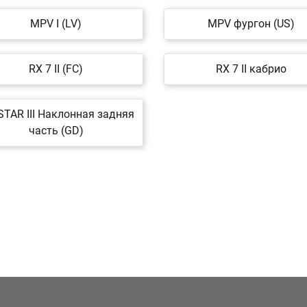
MPV I (LV)
MPV фургон (US)
RX 7 II (FC)
RX 7 II кабрио
STAR III Наклонная задняя
часть (GD)