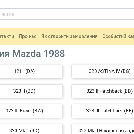
нтакти
Про нас
Як створити замовлення
Особистий ка
ия Mazda 1988
121 (DA)
323 ASTINA IV (BG)
323 II (BD)
323 II Hatchback (BD)
323 III Break (BW)
323 III Hatchback (BF)
323 Mk II (BD)
323 Mk II Наклонная зад