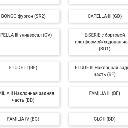
BONGO фургон (SR2)
CAPELLA III (GD)
PELLA III универсал (GV)
E-SERIE c бортовой
платформой/ходовая ча
(SD1)
ETUDE III (BF)
ETUDE III Наклонная зад
часть (BF)
ILIA II Наклонная задняя
FAMILIA III (BF)
часть (BD)
FAMILIA IV (BG)
GLC II (BD)