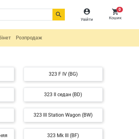
0



Кошик
Увійти
бінет
Розпродаж
323 F IV (BG)
323 II седан (BD)
323 III Station Wagon (BW)
няя
323 Mk III (BF)