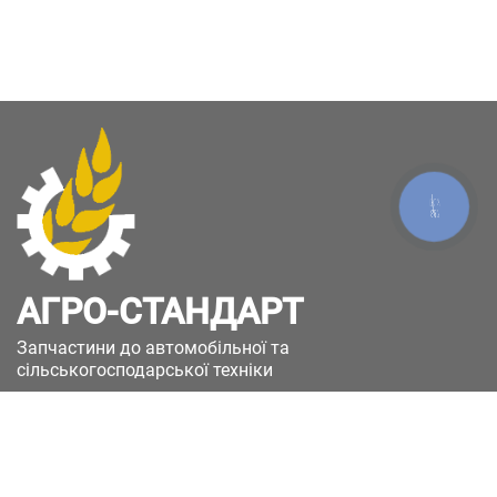
КНОПКА
ЗВ'ЯЗКУ
АГРО-СТАНДАРТ
Запчастини до автомобільної та
сільськогосподарської техніки
49051, Україна, м.Дніпро, вул. Дніпросталівська
(Вінокурова), 11
+380(67)885-90-50
+380(50)658-85-90