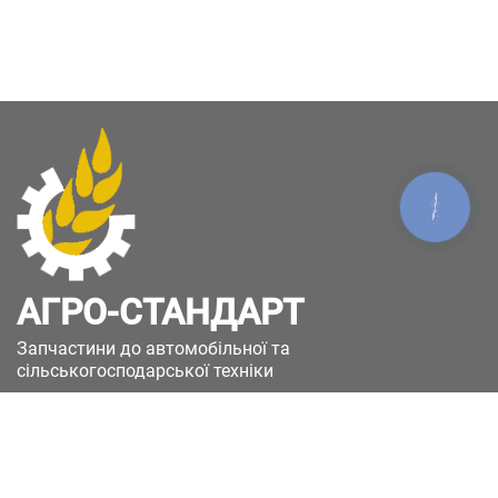
КНОПКА
ЗВ'ЯЗКУ
АГРО-СТАНДАРТ
Запчастини до автомобільної та
сільськогосподарської техніки
49051, Україна, м.Дніпро, вул. Дніпросталівська
(Вінокурова), 11
+380(67)885-90-50
+380(50)658-85-90