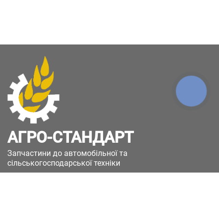
КНОПКА
ЗВ'ЯЗКУ
АГРО-СТАНДАРТ
Запчастини до автомобільної та
сільськогосподарської техніки
49051, Україна, м.Дніпро, вул. Дніпросталівська
(Вінокурова), 11
+380(67)885-90-50
+380(50)658-85-90