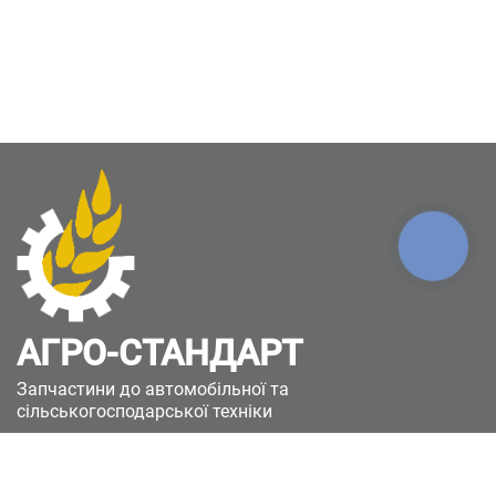
КНОПКА
ЗВ'ЯЗКУ
АГРО-СТАНДАРТ
Запчастини до автомобільної та
сільськогосподарської техніки
49051, Україна, м.Дніпро, вул. Дніпросталівська
(Вінокурова), 11