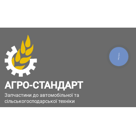
КНОПКА
ЗВ'ЯЗКУ
АГРО-СТАНДАРТ
Запчастини до автомобільної та
сільськогосподарської техніки
49051, Україна, м.Дніпро, вул. Дніпросталівська
(Вінокурова), 11
+380(67)885-90-50
+380(50)658-85-90