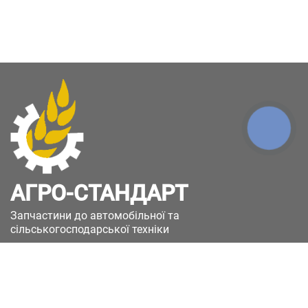
КНОПКА
ЗВ'ЯЗКУ
АГРО-СТАНДАРТ
Запчастини до автомобільної та
сільськогосподарської техніки
49051, Україна, м.Дніпро, вул. Дніпросталівська
(Вінокурова), 11
+380(67)885-90-50
+380(50)658-85-90