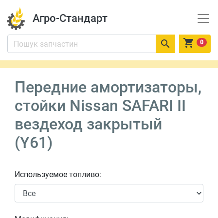
Агро-Стандарт


0
Передние амортизаторы,
стойки Nissan SAFARI II
вездеход закрытый
(Y61)
Используемое топливо: