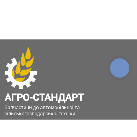
КНОПКА
ЗВ'ЯЗКУ
АГРО-СТАНДАРТ
Запчастини до автомобільної та
сільськогосподарської техніки
49051, Україна, м.Дніпро, вул. Дніпросталівська
(Вінокурова), 11