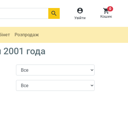
0



Кошик
Увійти
бінет
Розпродаж
 2001 года