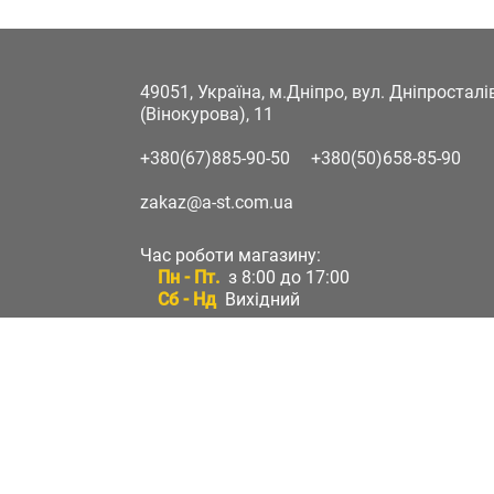
49051, Україна, м.Дніпро, вул. Дніпростал
(Вінокурова), 11
+380(67)885-90-50
+380(50)658-85-90
zakaz@a-st.com.ua
Час роботи магазину:
Пн - Пт.
з 8:00 до 17:00
Сб - Нд
Вихідний
Час роботи підтримки:
Пн - Пт:
з 8:00 до 17:00
Сб - Нд:
Вихідний
Зворотній зв'язок