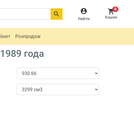
0



Кошик
Увійти
бінет
Розпродаж
 1989 года