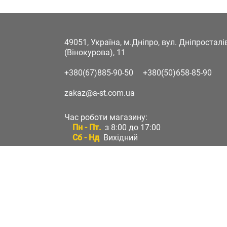
49051, Україна, м.Дніпро, вул. Дніпростал
(Вінокурова), 11
+380(67)885-90-50
+380(50)658-85-90
zakaz@a-st.com.ua
Час роботи магазину:
Пн - Пт.
з 8:00 до 17:00
Сб - Нд
Вихідний
Час роботи підтримки:
Пн - Пт:
з 8:00 до 17:00
Сб - Нд:
Вихідний
Зворотній зв'язок