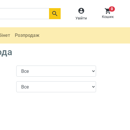
0



Кошик
Увійти
бінет
Розпродаж
ода