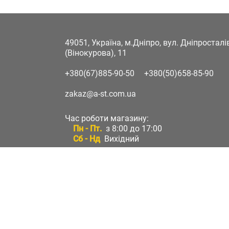
49051, Україна, м.Дніпро, вул. Дніпростал
(Вінокурова), 11
+380(67)885-90-50
+380(50)658-85-90
zakaz@a-st.com.ua
Час роботи магазину:
Пн - Пт.
з 8:00 до 17:00
Сб - Нд
Вихідний
Час роботи підтримки:
Пн - Пт:
з 8:00 до 17:00
Сб - Нд:
Вихідний
Зворотній зв'язок