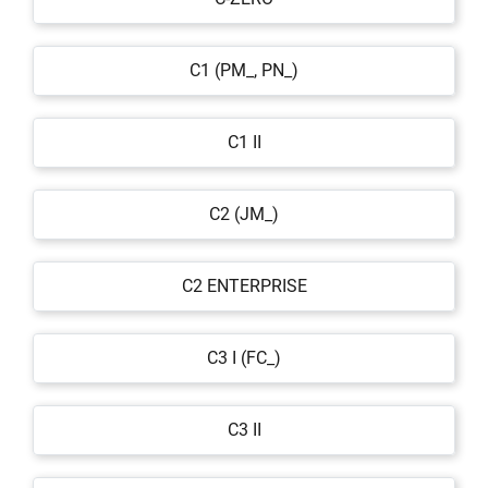
C1 (PM_, PN_)
C1 II
C2 (JM_)
C2 ENTERPRISE
C3 I (FC_)
C3 II