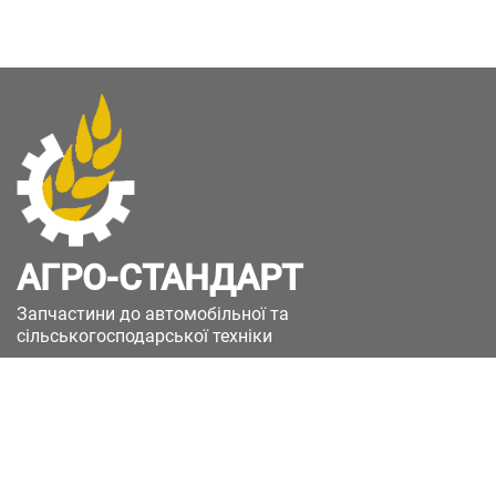
АГРО-СТАНДАРТ
Запчастини до автомобільної та
сільськогосподарської техніки
49051, Україна, м.Дніпро, вул. Дніпросталівська
(Вінокурова), 11
+380(67)885-90-50
+380(50)658-85-90
zakaz@a-st.com.ua