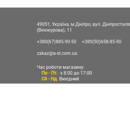
49051, Україна, м.Дніпро, вул. Дніпростал
(Вінокурова), 11
+380(67)885-90-50
+380(50)658-85-90
zakaz@a-st.com.ua
Час роботи магазину:
Пн - Пт.
з 8:00 до 17:00
Сб - Нд
Вихідний
Час роботи підтримки:
Пн - Пт:
з 8:00 до 17:00
Сб - Нд:
Вихідний
Зворотній зв'язок