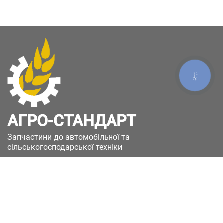
КНОПКА
ЗВ'ЯЗКУ
АГРО-СТАНДАРТ
Запчастини до автомобільної та
сільськогосподарської техніки
49051, Україна, м.Дніпро, вул. Дніпросталівська
(Вінокурова), 11
+380(67)885-90-50
+380(50)658-85-90
zakaz@a-st.com.ua