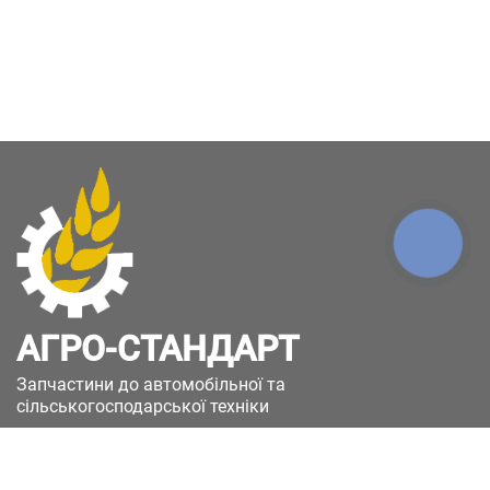
КНОПКА
ЗВ'ЯЗКУ
АГРО-СТАНДАРТ
Запчастини до автомобільної та
сільськогосподарської техніки
49051, Україна, м.Дніпро, вул. Дніпросталівська
(Вінокурова), 11