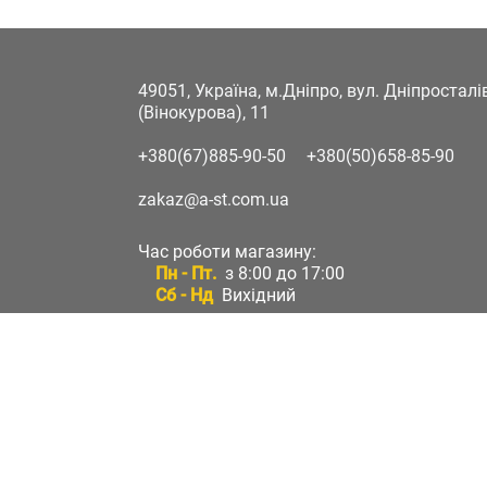
49051, Україна, м.Дніпро, вул. Дніпростал
(Вінокурова), 11
+380(67)885-90-50
+380(50)658-85-90
zakaz@a-st.com.ua
Час роботи магазину:
Пн - Пт.
з 8:00 до 17:00
Сб - Нд
Вихідний
Час роботи підтримки:
Пн - Пт:
з 8:00 до 17:00
Сб - Нд:
Вихідний
Зворотній зв'язок