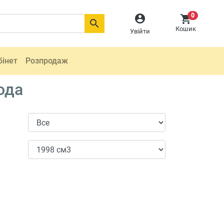
0



Кошик
Увійти
бінет
Розпродаж
ода