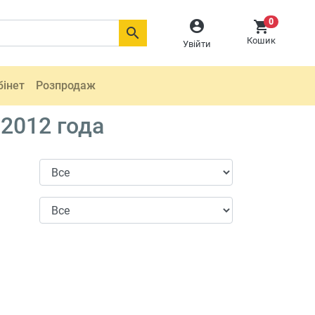
0



Кошик
Увійти
бінет
Розпродаж
2012 года