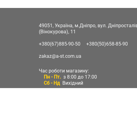
49051, Україна, м.Дніпро, вул. Дніпростал
(Вінокурова), 11
+380(67)885-90-50
+380(50)658-85-90
zakaz@a-st.com.ua
Час роботи магазину:
Пн - Пт.
з 8:00 до 17:00
Сб - Нд
Вихідний
Час роботи підтримки:
Пн - Пт:
з 8:00 до 17:00
Сб - Нд:
Вихідний
Зворотній зв'язок