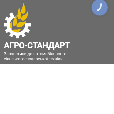
КНОПКА
ЗВ'ЯЗКУ
АГРО-СТАНДАРТ
Запчастини до автомобільної та
сільськогосподарської техніки
49051, Україна, м.Дніпро, вул. Дніпросталівська
(Вінокурова), 11
+380(67)885-90-50
+380(50)658-85-90
zakaz@a-st.com.ua
Час роботи магазину:
Пн - Пт.
з 8:00 до 17:00