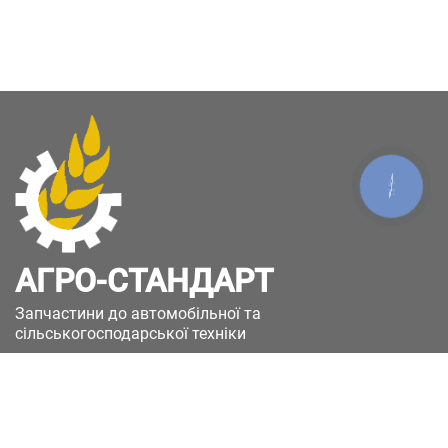
КНОПКА
ЗВ'ЯЗКУ
АГРО-СТАНДАРТ
Запчастини до автомобільної та
сільськогосподарської техніки
49051, Україна, м.Дніпро, вул. Дніпросталівська
(Вінокурова), 11
+380(67)885-90-50
+380(50)658-85-90