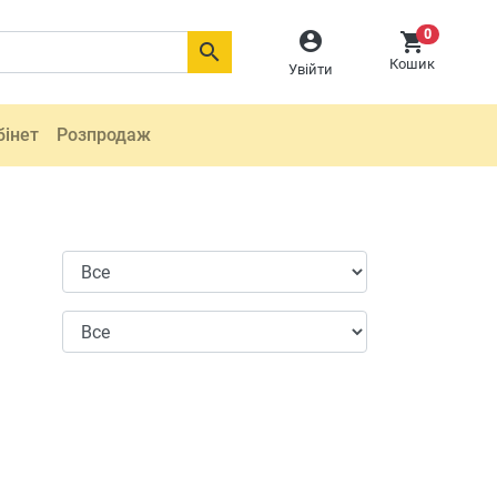
0



Кошик
Увійти
бінет
Розпродаж