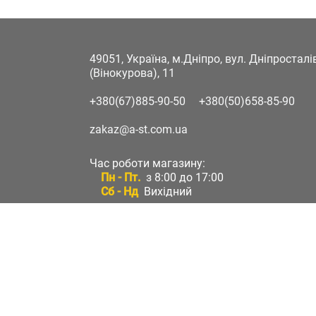
49051, Україна, м.Дніпро, вул. Дніпростал
(Вінокурова), 11
+380(67)885-90-50
+380(50)658-85-90
zakaz@a-st.com.ua
Час роботи магазину:
Пн - Пт.
з 8:00 до 17:00
Сб - Нд
Вихідний
Час роботи підтримки:
Пн - Пт:
з 8:00 до 17:00
Сб - Нд:
Вихідний
Зворотній зв'язок