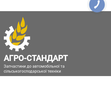
КНОПКА
ЗВ'ЯЗКУ
АГРО-СТАНДАРТ
Запчастини до автомобільної та
сільськогосподарської техніки
49051, Україна, м.Дніпро, вул. Дніпросталівська
(Вінокурова), 11
+380(67)885-90-50
+380(50)658-85-90
zakaz@a-st.com.ua