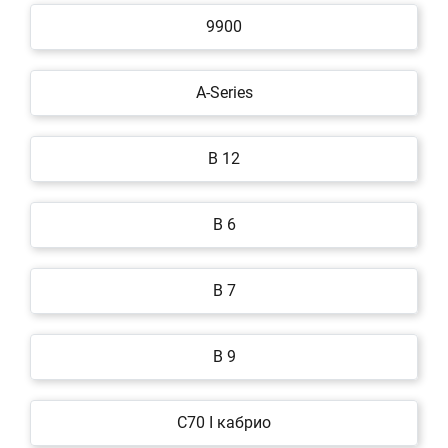
9900
A-Series
B 12
B 6
B 7
B 9
C70 I кабрио