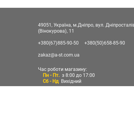
49051, Україна, м.Дніпро, вул. Дніпростал
(Вінокурова), 11
+380(67)885-90-50
+380(50)658-85-90
zakaz@a-st.com.ua
Час роботи магазину:
Пн - Пт.
з 8:00 до 17:00
Сб - Нд
Вихідний
Час роботи підтримки:
Пн - Пт:
з 8:00 до 17:00
Сб - Нд:
Вихідний
Зворотній зв'язок