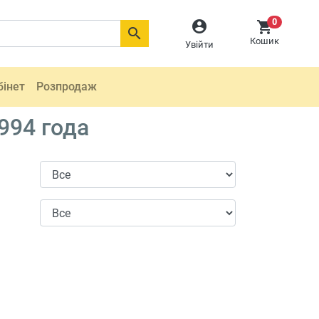
0



Кошик
Увійти
бінет
Розпродаж
994 года