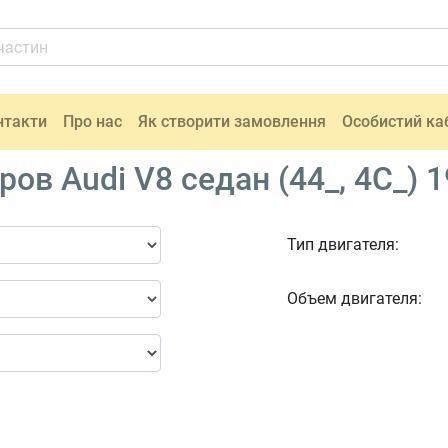
нтакти
Про нас
Як створити замовлення
Особистий ка
в Audi V8 седан (44_, 4C_) 1
Тип двигателя:
Объем двигателя: