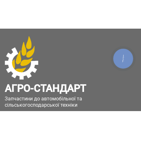
КНОПКА
ЗВ'ЯЗКУ
АГРО-СТАНДАРТ
Запчастини до автомобільної та
сільськогосподарської техніки
49051, Україна, м.Дніпро, вул. Дніпросталівська
(Вінокурова), 11
+380(67)885-90-50
+380(50)658-85-90